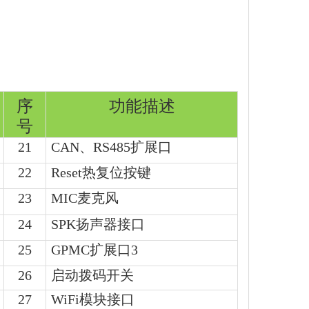
序
功能描述
号
21
CAN、RS485扩展口
22
Reset热复位按键
23
MIC麦克风
24
SPK扬声器接口
25
GPMC扩展口3
26
启动拨码开关
27
WiFi模块接口