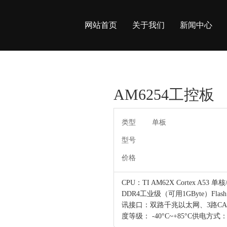
网站首页
关于我们
新闻中心
AM6254工控板
类型
单板
型号
价格
CPU：TI AM62X Cortex A53
DDR4工业级（可用1GByte）Fla
讯接口：双路千兆以太网、3路CAN、2
度等级： -40°C~+85°C供电方式：