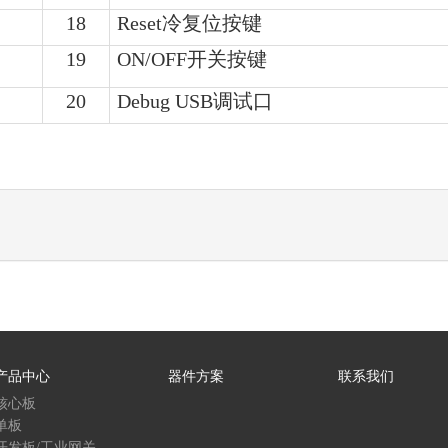
18
Reset冷复位按键
19
ON/OFF开关按键
20
Debug USB调试口
产品中心
器件方案
联系我们
核心板
单板
开发板/工业网关