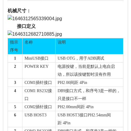
机械尺寸：
接口定义
指示
名称
说明
序号
1
MiniUSB接口
USB
OTG，
用于ADB调试
2
POWER
KEY
电源按键
，
当前是默认上电自启
动
，所以该按键暂时没有作用
3
COM
1插针接口
PH
2.00间距
4Pin
4
COM
1 RS232接
DB9接口方式
，
和序号
3是一样的，
口
只是接口不一样
5
COM
2插针接口
PH
2.00mm间距
4Pin
6
USB
HOST3
USB
HOST3接口
PH
2.54mm间
距
4Pin