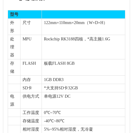
型号
外
尺寸
122mm×110mm×20mm（W×D×H）
形
处
MPU
Rockchip
RK3188四核
，*高主频
1.6G
理
器
存
FLASH
板载FLASH
8
GB
储
内存
1GB DDR3
SD卡
*大支持SD卡32GB
电
供电方式
单电源12V DC
源
工作温度
0℃~70℃
存储温度
-40℃~80℃
相对湿度
5%~95%相对湿度，无冷凝