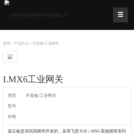
首页
>>
产品中心
>>
开发板/工业网关
I.MX6工业网关
类型
开发板/工业网关
型号
价格
该主板是深圳高犐华开发的，采用飞思卡尔 i.MX6 双核精简系列