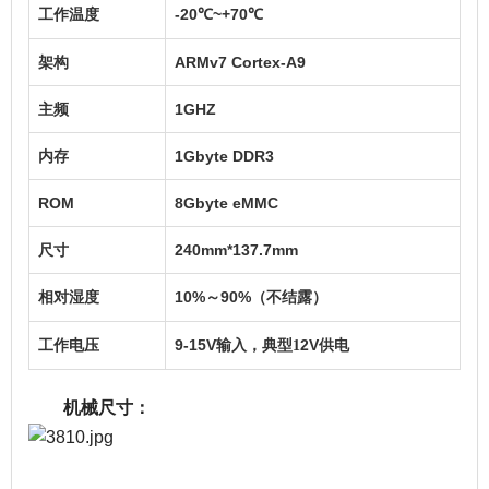
工作温度
-20
~+70
℃
℃
架构
ARMv7 Cortex-A9
主频
1GHZ
内存
1Gbyte DDR3
ROM
8Gbyte eMMC
尺寸
240mm*137.7mm
相对湿度
10%
90%
～
（不结露）
工作电压
9-15V
典型
2V
输入
，
1
供电
机械尺寸：